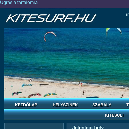
Ugrás a tartalomra
i
KEZDŐLAP
HELYSZÍNEK
SZABÁLY
T
KITESULI
Jelenlegi hely