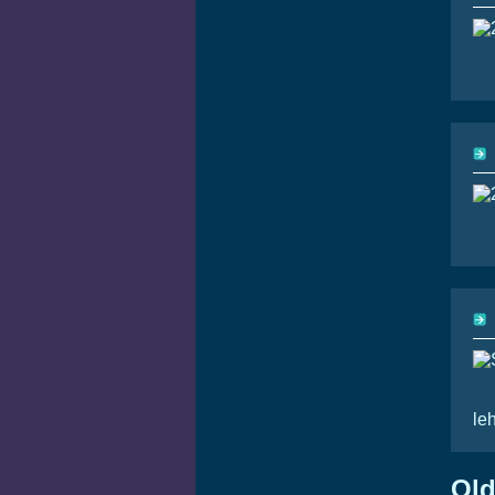
le
Old