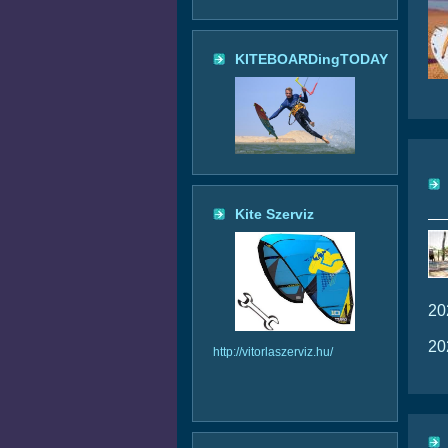
KITEBOARDingTODAY
Kite Szerviz
20
20
http://vitorlaszerviz.hu/