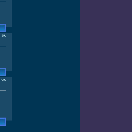
.19.
.09.