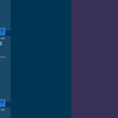
.05.
z
.05.