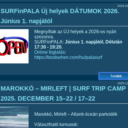
2026.04
SURFinPALA Új helyek DÁTUMOK 2026.
Június 1. napjától
Megnyíltak az ÚJ helyek a 2026-os nyári
szezonra.
SURFinPALA:
Június 1. napjától, Délután
17:30 - 19:20.
Online foglalás:
https://bookwhen.com/hu/palasurf
2025.12
MAROKKÓ – MIRLEFT | SURF TRIP CAMP 
2025. DECEMBER 15–22 / 17–22
Marokkó, Mirleft – Atlanti-óceán partvidék
Választható turnusok: