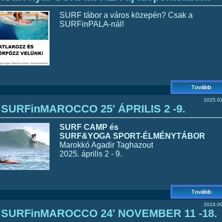
SURF tábor a város közepén? Csak a
SURFinPALA-nál!
2025.02
SURFinMAROCCO 25' ÁPRILIS 2 -9.
SURF CAMP és
SURF&YOGA
SPORT-ÉLMÉNYTÁBOR
Marokkó Agadir Taghazout
2025. április 2 - 9.
2024.09
SURFinMAROCCO 24' NOVEMBER 11 -18.