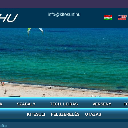
info@kitesurf.hu
esle
io
today
love
horoscope
reddit
save
K
SZABÁLY
TECH. LEÍRÁS
VERSENY
F
KITESULI
FELSZERELÉS
UTAZÁS
dőlap