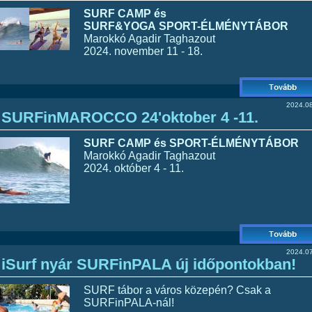
SURF CAMP és
SURF&YOGA
SPORT-ÉLMÉNYTÁBOR
Marokkó Agadir Taghazout
2024. november 11 - 18.
2024.08
SURFinMAROCCO 24'oktober 4 -11.
SURF CAMP és SPORT-ÉLMÉNYTÁBOR
Marokkó Agadir Taghazout
2024. október 4 - 11.
2024.07
iSurf nyár SURFinPALA új időpontokban!
SURF tábor a város közepén? Csak a
SURFinPALA-nál!