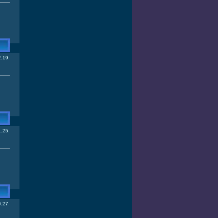
.19.
.25.
.27.