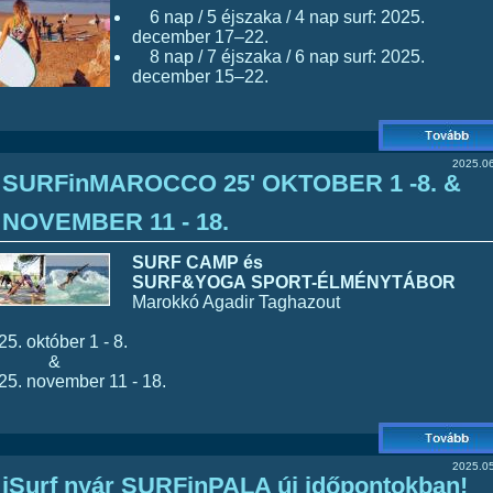
6 nap / 5 éjszaka / 4 nap surf: 2025.
december 17–22.
8 nap / 7 éjszaka / 6 nap surf: 2025.
december 15–22.
2025.06
SURFinMAROCCO 25' OKTOBER 1 -8. &
NOVEMBER 11 - 18.
SURF CAMP és
SURF&YOGA
SPORT-ÉLMÉNYTÁBOR
Marokkó Agadir Taghazout
25. október 1 - 8.
&
25. november 11 - 18.
2025.05
iSurf nyár SURFinPALA új időpontokban!