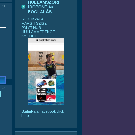
HULLÁMSZÖRF
.01.
IDŐPONT és
FOGLALÁS
SURFinPALA
MARGIT SZIGET
PALATINUS
HULLÁMMEDENCE
KATT IDE
.02.
|
SurfinPala Facebook click
here