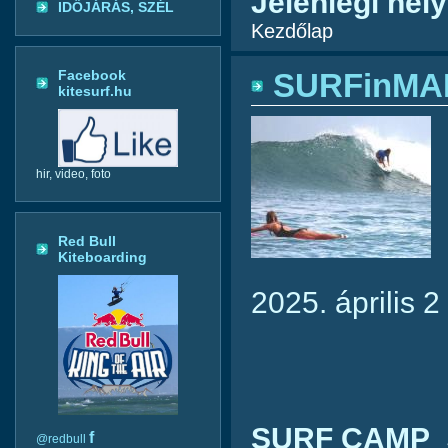
Jelenlegi hely
IDŐJÁRÁS, SZÉL
Kezdőlap
Facebook
SURFinMAR
kitesurf.hu
hir, video, foto
Red Bull
Kiteboarding
2025. április 2 
SURF CAMP
S
f
@redbull