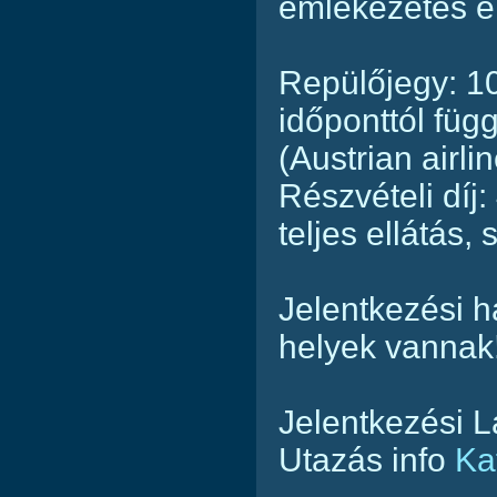
emlékezetes é
Repülőjegy: 10
időponttól füg
(Austrian airli
Részvételi díj
teljes ellátás, 
Jelentkezési h
helyek vannak
Jelentkezési 
Utazás info
Ka