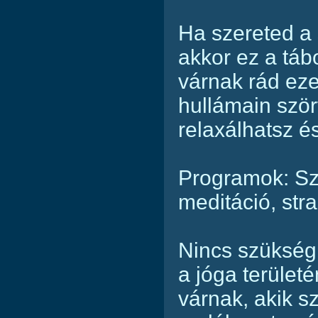
Ha szereted a 
akkor ez a táb
várnak rád eze
hullámain szö
relaxálhatsz é
Programok: Sz
meditáció, str
Nincs szükség
a jóga területé
várnak, akik s