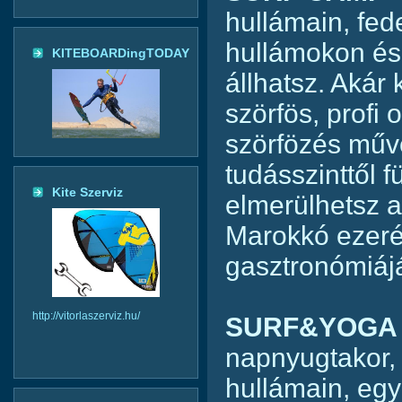
hullámain, fed
hullámokon és
KITEBOARDingTODAY
állhatsz. Akár
szörfös, profi 
szörfözés műv
tudásszinttől 
Kite Szerviz
elmerülhetsz 
Marokkó ezerév
gasztronómiájá
http://vitorlaszerviz.hu/
SURF&YOG
napnyugtakor, 
hullámain, egy