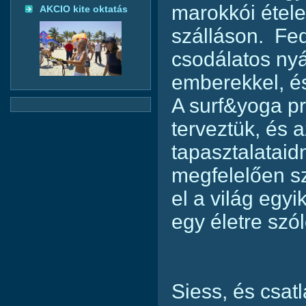
marokkói étele
AKCIO kite oktatás
szálláson. Fed
csodálatos nyár
emberekkel, és
A surf&yoga p
terveztük, és 
tapasztalatai
megfelelően s
el a világ egyi
egy életre szó
Siess, és csat