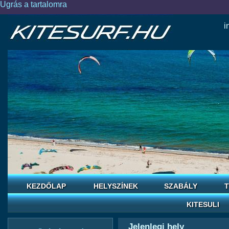
Ugrás a tartalomra
i
KEZDŐLAP
HELYSZÍNEK
SZABÁLY
T
KITESULI
Jelenlegi hely