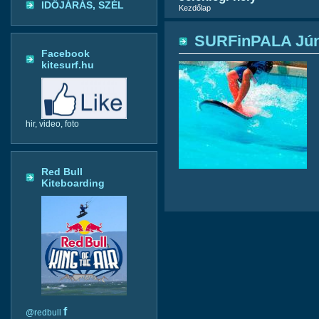
IDŐJÁRÁS, SZÉL
Kezdőlap
SURFinPALA Júni
Facebook
kitesurf.hu
hir, video, foto
Red Bull
Kiteboarding
f
@redbull