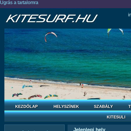
Ugrás a tartalomra
i
KEZDŐLAP
HELYSZÍNEK
SZABÁLY
T
KITESULI
Jelenlegi hely