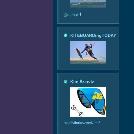
f
@redbull
KITEBOARDingTODAY
Kite Szerviz
http://vitorlaszerviz.hu/