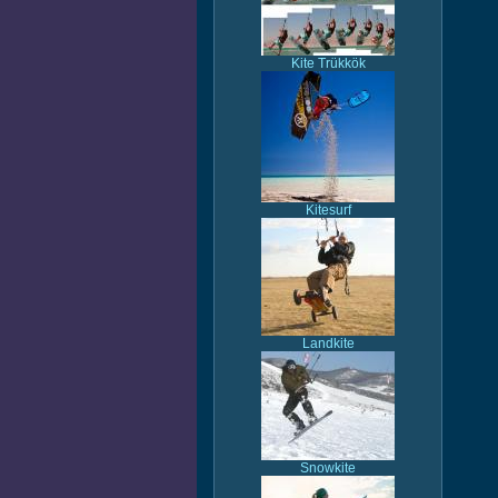
Kite Trükkök
Kitesurf
Landkite
Snowkite