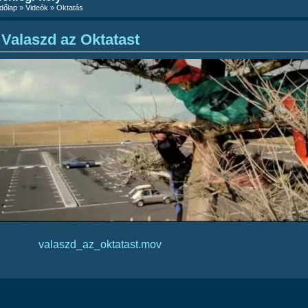
dőlap
»
Videók
»
Oktatás
Valaszd az Oktatast
valaszd_az_oktatast.mov