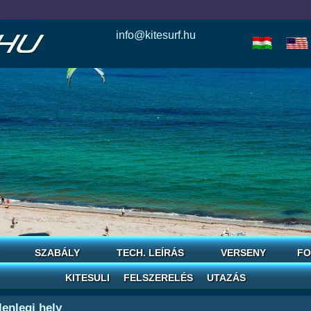
info@kitesurf.hu
esle
io
today
love
horoscope
reddit
save
SZABÁLY
TECH. LEÍRÁS
VERSENY
FO
KITESULI
FELSZERELÉS
UTAZÁS
lenlegi hely