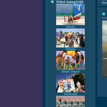
Videó kategóriák
Kez
Utazás
Oktatás
Oktato Videok
Versenyek