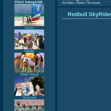
Videó kategóriák
Kezdőlap
»
Videók
»
Versenyek
Redbull SkyRider
Utazás
Oktatás
Oktato Videok
Versenyek