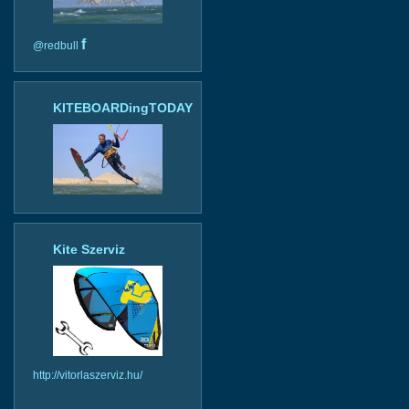
f
@redbull
KITEBOARDingTODAY
Kite Szerviz
http://vitorlaszerviz.hu/