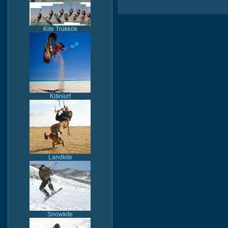
Kite Trükkök
Kitesurf
Landkite
Snowkite